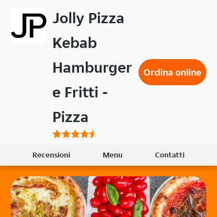
Passa
Jolly Pizza
al
contenuto
Kebab
principale
Hamburger
Ordina online
e Fritti -
Pizza
Recensioni
Menu
Contatti